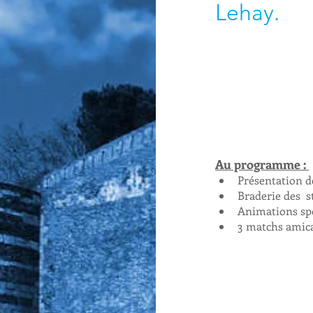
Lehay.
Au programme : 
Présentation de
Braderie des  st
Animations spo
3 matchs amica