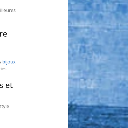
lleures 
re 
s 
bijoux 
ies.
 et 
tyle 