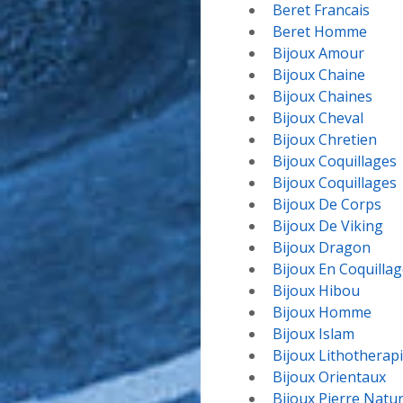
Beret Francais
Beret Homme
Bijoux Amour
Bijoux Chaine
Bijoux Chaines
Bijoux Cheval
Bijoux Chretien
Bijoux Coquillages
Bijoux Coquillages
Bijoux De Corps
Bijoux De Viking
Bijoux Dragon
Bijoux En Coquilla
Bijoux Hibou
Bijoux Homme
Bijoux Islam
Bijoux Lithotherap
Bijoux Orientaux
Bijoux Pierre Natur