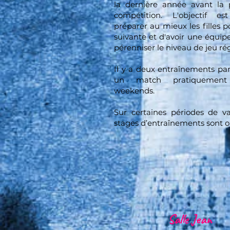
la dernière année avant la p
compétition. L'objectif 
préparer au mieux les filles p
suivante et d'avoir une équip
pérenniser le niveau de jeu ré
Il y a deux entraînements pa
un match pratiquement
weekends.
Sur certaines périodes de v
stages d’entraînements sont o
Salle Jean