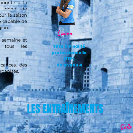
riorité à la
est donc de
our la saison
e capable de
gion.
Laura
r semaine et
Titre à Finalité
 tous les
professionnelle
(TFP)
de niveau 4
acances, des
rganisés.
LES ENTRAÎNEMENTS
Salle