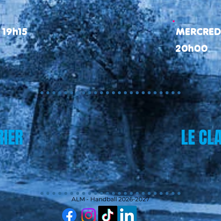
 19h15
MERCREDI
20h00
RIER
LE CL
ALM - Handball 2026-2027