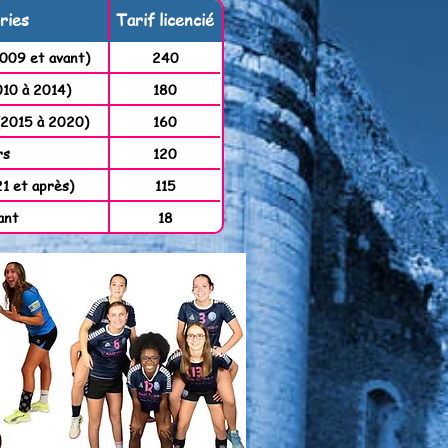
ries
Tarif licencié
2009 et avant)
240
010 à 2014)
180
(2015 à 2020)
160
rs
120
1 et après)
115
ant
18