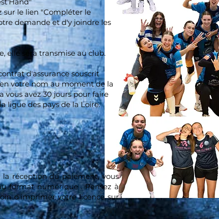
est'Hand"
ez sur le lien "Compléter le
otre demande et d'y joindre les
, elle sera transmise au club.
 contrat d'assurance souscrit
en votre nom au moment de la
la vous avez 30 jours pour faire
la ligue des pays de la Loire.
à la réception du paiement, vous
 au format numérique . Pensez à
oin d'imprimer votre licence sur