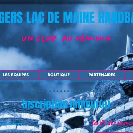
GERS LAC DE MAINE HANDB
un club au Féminin
LES EQUIPES
BOUTIQUE
PARTENAIRES
Inscription mineur(e)
Tarifs des licen
inscription