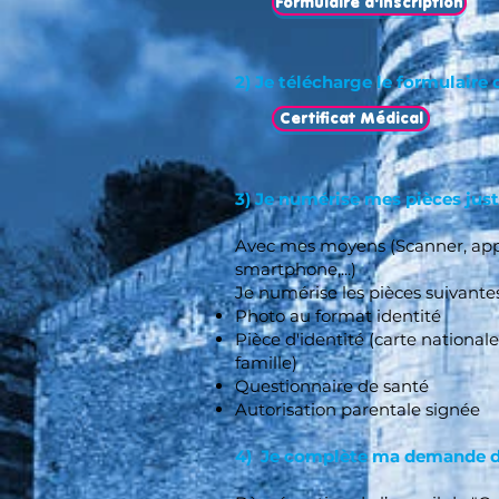
Formulaire d'inscription
2) Je télécharge le formulaire
Certificat Médical
​
3) Je numérise mes pièces just
Avec mes moyens (Scanner, app
smartphone,...)
Je numérise les pièces suivantes
Photo au format identité
Pièce d'identité (carte nationale 
famille)
Questionnaire de santé
Autorisation parentale signée
4) Je complète ma demande 