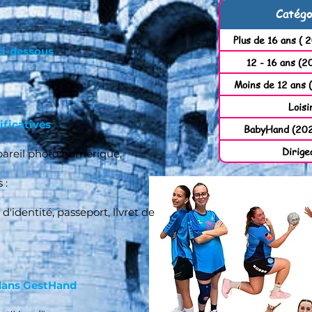
Catégo
Plus de 16 ans ( 
 ci-dessous
12 - 16 ans (2
Moins de 12 ans 
Loisi
ificatives
BabyHand (202
Dirige
areil photo numérique,
 :
d'identité, passeport, livret de
dans GestHand