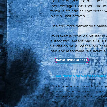
Dès réception de l’e-mail de "G
(
noreply@gesthand.net
), cliqu
formulaire" afin de compléter v
pièces justificatives.
Une fois votre demande finalisée
Vous avez le droit de refuser le
automatiquement par la FFHB 
validation de la licence, pour ce
parvenir le formulaire suivant à 
Refus d'assurance
5) Validation de votre Licence
Le club validera votre licence 
recevrez ensuite votre licence
conserver ce mail mais nul bes
papier.